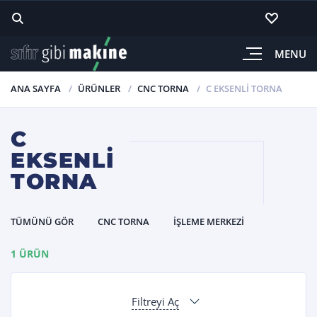
MENU
ANA SAYFA
ÜRÜNLER
CNC TORNA
C EKSENLI TORNA
C
EKSENLI
TORNA
TÜMÜNÜ GÖR
CNC TORNA
İŞLEME MERKEZI
1 ÜRÜN
Filtreyi Aç