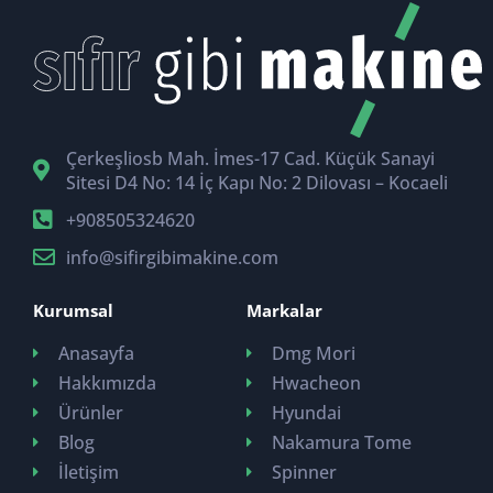
Çerkeşliosb Mah. İmes-17 Cad. Küçük Sanayi
Sitesi D4 No: 14 İç Kapı No: 2 Dilovası – Kocaeli
+908505324620
info@sifirgibimakine.com
Kurumsal
Markalar
Anasayfa
Dmg Mori
Hakkımızda
Hwacheon
Ürünler
Hyundai
Blog
Nakamura Tome
İletişim
Spinner